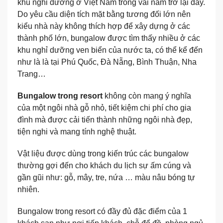
khu nghỉ dưỡng ở Việt Nam trong vài năm trở lại đây.
Do yêu cầu diện tích mặt bằng tương đối lớn nên
kiểu nhà này không thích hợp để xây dựng ở các
thành phố lớn, bungalow được tìm thấy nhiều ở các
khu nghỉ dưỡng ven biển của nước ta, có thể kể đến
như là là tại Phú Quốc, Đà Nẵng, Bình Thuận, Nha
Trang…
Bungalow trong resort
không còn mang ý nghĩa
của một ngôi nhà gỗ nhỏ, tiết kiệm chi phí cho gia
đình mà được cải tiến thành những ngôi nhà đẹp,
tiện nghi và mang tính nghệ thuật.
Vật liệu được dùng trong kiến trúc các bungalow
thường gợi đến cho khách du lịch sự ấm cúng và
gần gũi như: gỗ, mây, tre, nứa … màu nâu bóng tự
nhiên.
Bungalow trong resort có đầy đủ đặc điểm của 1