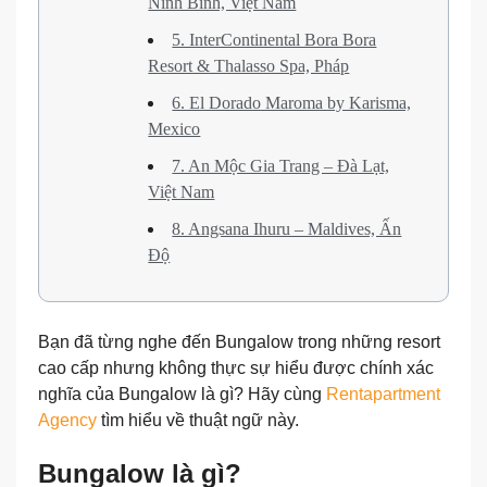
Ninh Bình, Việt Nam
5. InterContinental Bora Bora
Resort & Thalasso Spa, Pháp
6. El Dorado Maroma by Karisma,
Mexico
7. An Mộc Gia Trang – Đà Lạt,
Việt Nam
8. Angsana Ihuru – Maldives, Ấn
Độ
Bạn đã từng nghe đến Bungalow trong những resort
cao cấp nhưng không thực sự hiểu được chính xác
nghĩa của Bungalow là gì? Hãy cùng
Rentapartment
Agency
tìm hiểu về thuật ngữ này.
Bungalow là gì?