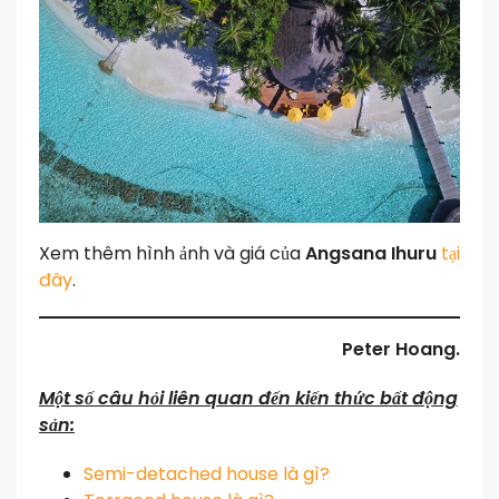
Xem thêm hình ảnh và giá của
Angsana Ihuru
tại
đây
.
Peter Hoang.
Một số câu hỏi liên quan đến kiến thức bất động
sản:
Semi-detached house là gì?