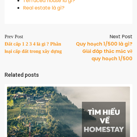
Terraced house là gì?
Real estate là gì?
Next Post
Prev Post
Quy hoạch 1/500 là gì?
Đất cấp 1 2 3 4 là gì ? Phân
Giải đáp thắc mắc về
loại cấp đất trong xây dựng
quy hoạch 1/500
Related posts