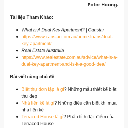
Peter Hoang.
Tài liệu Tham Khảo:
What Is A Dual Key Apartment? | Canstar
https://www.canstar.com.au/home-loans/dual-
key-apartment/
Real Estate Australia
https://www.realestate.com.au/advice/what-is-a-
dual-key-apartment-and-is-it-a-good-idea/
Bài viết cùng chủ đề:
Biệt thự đơn lập là gì
? Những mẫu thiết kế biệt
thự đẹp
Nhà liền kề là gì
? Những điều cần biết khi mua
nhà liền kề
Terraced House là gì
? Phân tích đặc điểm của
Terraced House